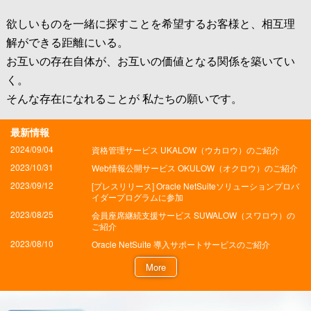
欲しいものを一緒に探すことを希望するお客様と、相互理
解ができる距離にいる。
お互いの存在自体が、お互いの価値となる関係を築いてい
く。
そんな存在になれることが 私たちの願いです。
最新情報
2024/09/04
資格管理サービス UKALOW（ウカロウ）のご紹介
2023/10/31
Web情報公開サービス OKULOW（オクロウ）のご紹介
2023/09/12
[プレスリリース] Oracle NetSuiteソリューションプロバ
イダープログラムに参加
2023/08/25
会員座席継続支援サービス SUWALOW（スワロウ）の
ご紹介
2023/08/10
Oracle NetSuite 導入サポートサービスのご紹介
More